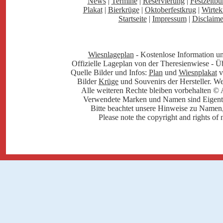
News
|
Termine
|
Reservierung
|
Festzeltbü
Plakat
|
Bierkrüge
|
Oktoberfestkrug
|
Wirtek
Startseite
|
Impressum
|
Disclaime
Wiesnlageplan
- Kostenlose Information u
Offizielle Lageplan von der Theresienwiese - Ü
Quelle Bilder und Infos:
Plan
und
Wiesnplakat
v
Bilder
Krüge
und Souvenirs der Hersteller. W
Alle weiteren Rechte bleiben vorbehalten © Al
Verwendete Marken und Namen sind Eigentu
Bitte beachtet unsere Hinweise zu Name
Please note the copyright and rights of