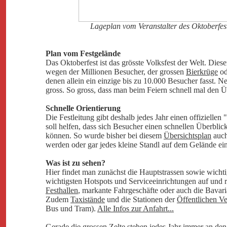
Lageplan vom Veranstalter des Oktoberfe
Plan vom Festgelände
Das Oktoberfest ist das grösste Volksfest der Welt. Diesen
wegen der Millionen Besucher, der grossen
Bierkrüge
od
denen allein ein einzige bis zu 10.000 Besucher fasst. Ne
gross. So gross, dass man beim Feiern schnell mal den Ü
Schnelle Orientierung
Die Festleitung gibt deshalb jedes Jahr einen offiziellen "
soll helfen, dass sich Besucher einen schnellen Überblic
können. So wurde bisher bei diesem
Übersichtsplan
auch 
werden oder gar jedes kleine Standl auf dem Gelände ei
Was ist zu sehen?
Hier findet man zunächst die Hauptstrassen sowie wicht
wichtigsten Hotspots und Serviceeinrichtungen auf und 
Festhallen
, markante Fahrgeschäfte oder auch die Bavaria
Zudem
Taxistände
und die Stationen der
Öffentlichen Ve
Bus und Tram).
Alle Infos zur Anfahrt...
Gerade die grossen Zelte stehen jedes Jahr immer an den 