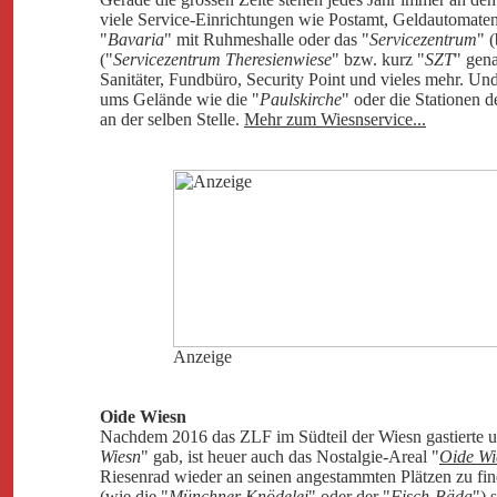
viele Service-Einrichtungen wie Postamt, Geldautomaten
"
Bavaria
" mit Ruhmeshalle oder das "
Servicezentrum
" 
("
Servicezentrum Theresienwiese
" bzw. kurz "
SZT
" gena
Sanitäter, Fundbüro, Security Point und vieles mehr. Und
ums Gelände wie die "
Paulskirche
" oder die Stationen d
an der selben Stelle.
Mehr zum Wiesnservice...
Anzeige
Oide Wiesn
Nachdem 2016 das ZLF im Südteil der Wiesn gastierte u
Wiesn
" gab, ist heuer auch das Nostalgie-Areal "
Oide Wi
Riesenrad wieder an seinen angestammten Plätzen zu fin
(wie die "
Münchner Knödelei
" oder der "
Fisch-Bäda
") 